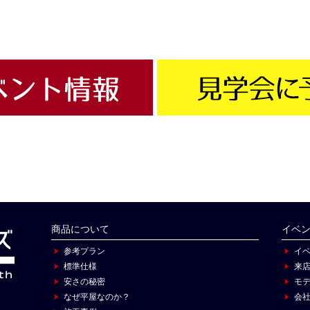
商品について
イベ
参考プラン
イ
標準仕様
来
安さの秘密
モ
なぜ平屋なのか？
会