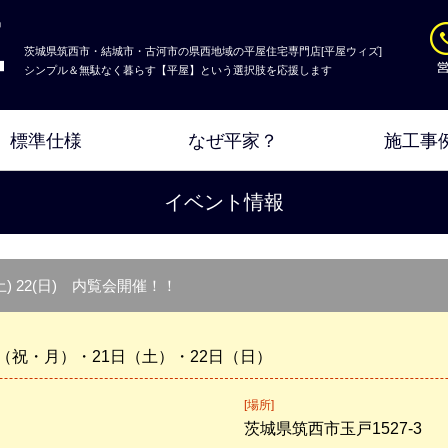
茨城県筑西市・結城市・古河市の県西地域の平屋住宅専門店[平屋ウィズ]
シンプル＆無駄なく暮らす【平屋】という選択肢を応援します
標準仕様
なぜ平家？
施工事
イベント情報
1(土) 22(日) 内覧会開催！！
日（祝・月）・21日（土）・22日（日）
[場所]
茨城県筑西市玉戸1527-3