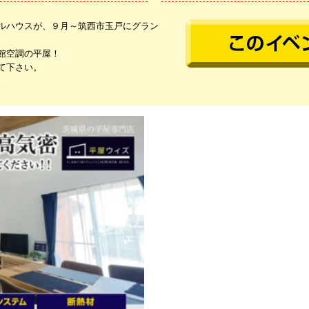
ルハウスが、９月～筑西市玉戸にグラン
館空調の平屋！
て下さい。
。