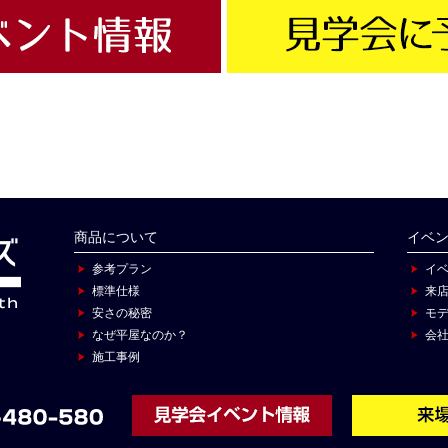
商品について
イベ
参考プラン
イ
標準仕様
来
安さの秘密
モ
なぜ平屋なのか？
会
施工事例