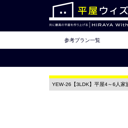
参考プラン一覧
YEW-26【3LDK】平屋4～6